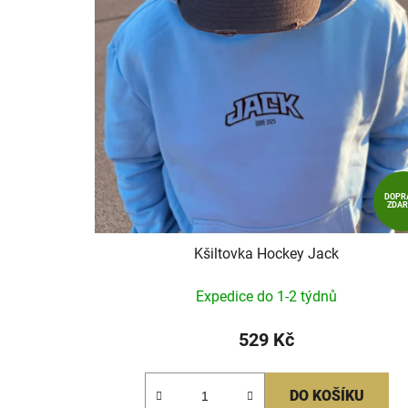
k
t
ů
DOPR
ZDA
Kšiltovka Hockey Jack
Expedice do 1-2 týdnů
529 Kč
DO KOŠÍKU