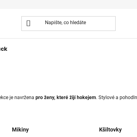
ack
kce je navržena
pro ženy, které žijí hokejem
. Stylové a pohodl
Mikiny
Kšiltovky