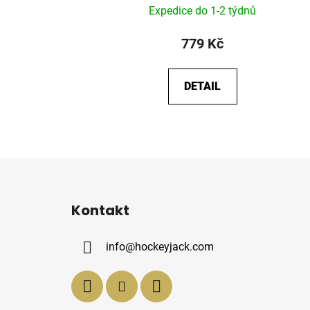
Expedice do 1-2 týdnů
779 Kč
DETAIL
Z
á
Kontakt
p
a
info
@
hockeyjack.com
t
í