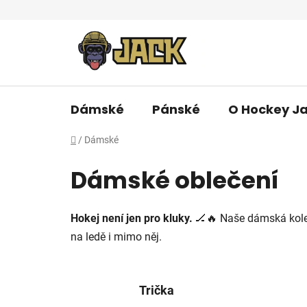
Přejít
na
obsah
Dámské
Pánské
O Hockey J
Domů
/
Dámské
Dámské oblečení
Hokej není jen pro kluky.
🏒🔥 Naše dámská kole
na ledě i mimo něj.
Trička