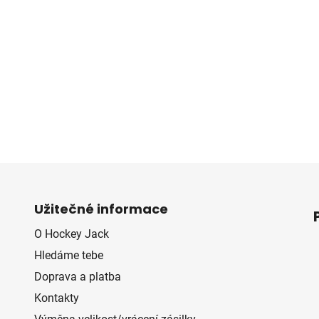
O
v
l
á
d
Užitečné informace
a
O Hockey Jack
c
í
Hledáme tebe
p
Doprava a platba
r
Kontakty
v
k