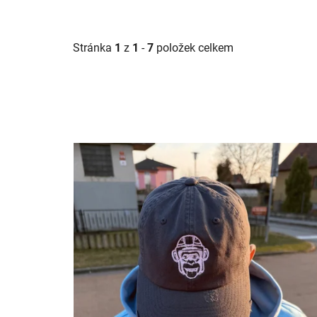
Stránka
1
z
1
-
7
položek celkem
V
ý
p
i
s
p
r
o
d
u