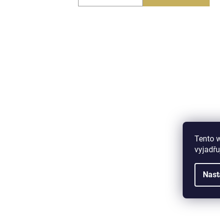
Tento 
vyjadřu
Nast