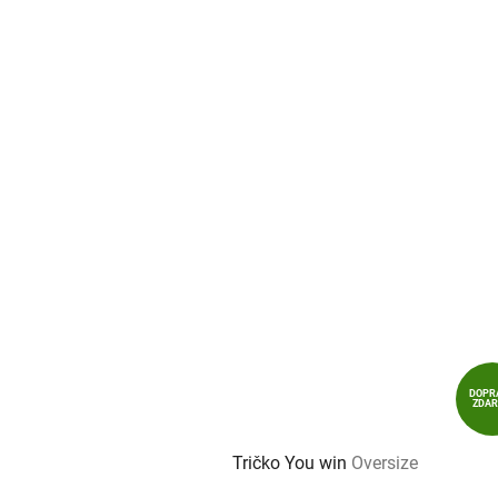
DOPR
ZDA
Tričko You win
Oversize