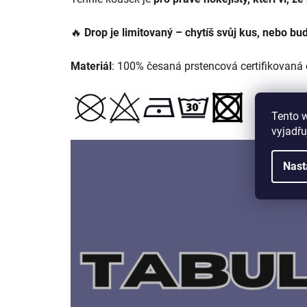
🔥
Drop je limitovaný – chytíš svůj kus, nebo bu
Materiál
: 100% česaná prstencová certifikovaná
Tento 
vyjadřu
Nast