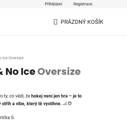
Přihlášení
Registrace
PRÁZDNÝ KOŠÍK
NÁKUPNÍ
KOŠÍK
o Ice
Oversize
& No Ice
Oversize
o ty, co vědí, že
hokej není jen hra – je to
střih a vibe, který tě vystihne.
🏒🐵
rička S.