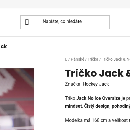
ack
Domů
/
Pánské
/
Trička
/
Tričko Jack & N
Tričko Jack 
Značka:
Hockey Jack
Triko
Jack No Ice Oversize
je pr
mindset
.
Čistý design, pohodlný 
Modelka má 168 cm a velikost t