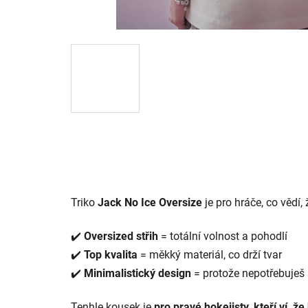
Triko
Jack No Ice Oversize
je pro hráče, co vědí,
✔️
Oversized střih
= totální volnost a pohodlí
✔️
Top kvalita
= měkký materiál, co drží tvar
✔️
Minimalistický design
= protože nepotřebuješ
Tenhle kousek je
pro pravé hokejisty, kteří ví, ž