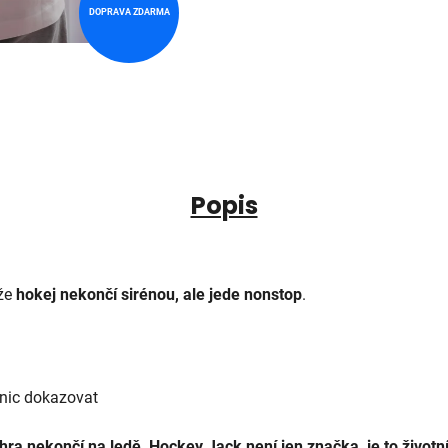
DOPRAVA ZDARMA
Popis
 že
hokej nekončí sirénou, ale jede nonstop
.
 nic dokazovat
e hra nekončí na ledě
.
Hockey Jack není jen značka, je to životní