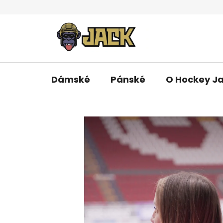
Přejít
na
obsah
Dámské
Pánské
O Hockey J