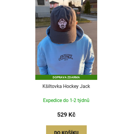
ý
r
p
o
i
d
s
u
p
k
r
t
o
ů
d
u
k
DOPRAVA ZDARMA
t
Kšiltovka Hockey Jack
ů
Expedice do 1-2 týdnů
529 Kč
DO KOŠÍKU