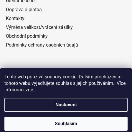
Hledáme tebe
i
Doprava a platba
s
u
Kontakty
Výměna velikost/vrácení zásilky
Obchodní podmínky
Podmínky ochrany osobních údajů
Přijímáme online platby
Tento web používá soubory cookie. Dalším procházením
tohoto webu vyjadřujete souhlas s jejich používáním.. Více
informací
zde
.
Nastavení
Vytvořil Shoptet
Souhlasím
Copyright 2026
Hockey Jack
. Všechna práva vyhrazena.
Doprava ZDARMA do PPL ParcelShopů.
Upravit nastavení cookies