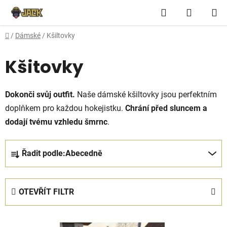
Přejít
Hledat
NÁKUP
na
obsah
KOŠÍK
Domů
/
Dámské
/
Kšiltovky
Kšitovky
Dokonči svůj outfit.
Naše dámské kšiltovky jsou perfektním
doplňkem pro každou hokejistku.
Chrání před sluncem a
dodají tvému vzhledu šmrnc
.
Ř
Řadit podle:
Abecedně
a
z
e
OTEVŘÍT FILTR
n
í
V
p