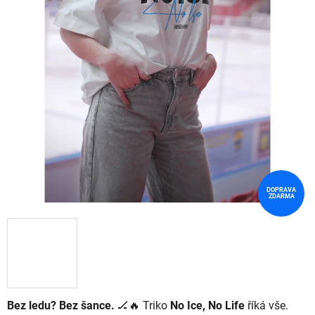
DOPRAVA
ZDARMA
Bez ledu? Bez šance.
🏒🔥 Triko
No Ice, No Life
říká vše.