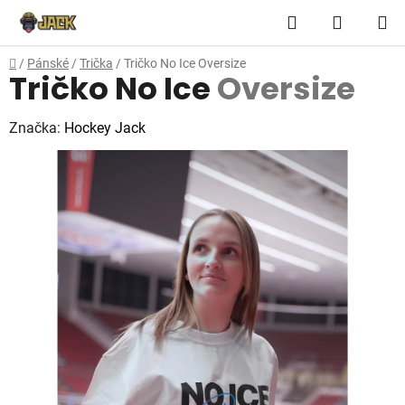
Přejít
Hledat
NÁKUP
na
obsah
KOŠÍK
Domů
/
Pánské
/
Trička
/
Tričko No Ice
Oversize
Tričko No Ice
Oversize
Značka:
Hockey Jack